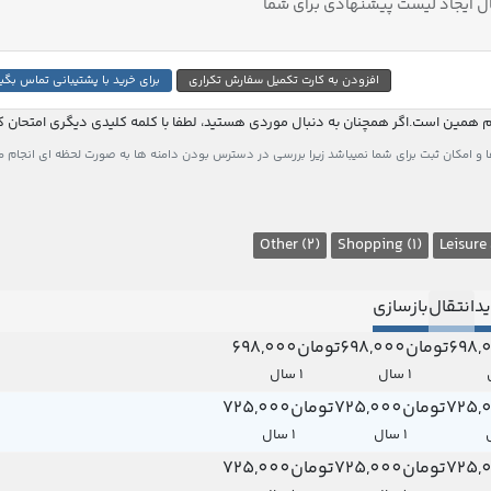
ل ایجاد لیست پیشنهادی برای شما
افزودن به کارت
تکمیل سفارش
تکراری
برای خرید با پشتیبانی تماس بگی
م همین است.اگر همچنان به دنبال موردی هستید، لطفا با کلمه کلیدی دیگری امتحان ک
و امکان ثبت برای شما نمیباشد زیرا بررسی در دسترس بودن دامنه ها به صورت لحظه ای انجام 
Other (2)
Shopping (1)
Leisure
د
انتقال
بازسازی
تومان698,000
تومان698,000
1 سال
1 سال
تومان725,000
تومان725,000
1 سال
1 سال
تومان725,000
تومان725,000