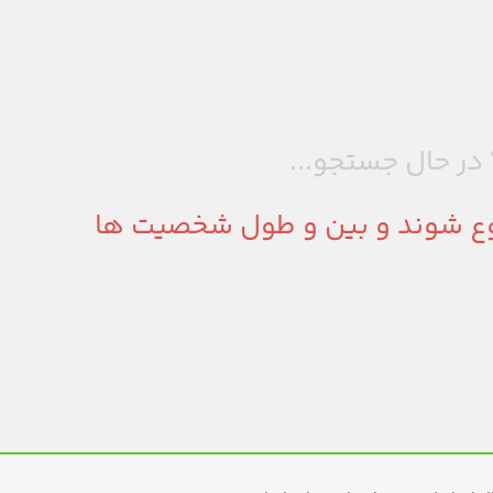
در حال جستجو...
وع شوند
و بین
و
طول شخصیت ها