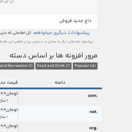
در حا
داغ
جدید
فروش
پیشنهادات دیگری میخواهم.
کل اطلاعاتی که داری
پیشنهاد نام های دیگر به معنای در دسترس بودن قطعی این نام ها 
مرور افزونه ها بر اساس دسته
 and Recreation (1)
Food and Drink (1)
Popular (5)
دامنه
قیمت جدی
تومان698,000
.com
1 سال
تومان725,000
.net
1 سال
تومان725,000
.org